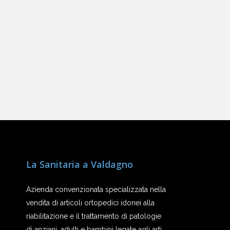
La Sanitaria a Valdagno
Azienda convenzionata specializzata nella
vendita di articoli ortopedici idonei alla
riabilitazione e il trattamento di patologie
di anziani, adulti e bambini legate agli arti