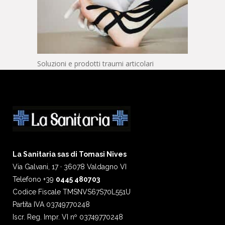
Soluzioni e prodotti traumi articolari
La Sanitaria sas di Tomasi Nives
Via Galvani, 17 · 36078 Valdagno VI
Telefono +39
0445 480703
Codice Fiscale TMSNVS67S70L551U
Partita IVA 03749770248
Iscr. Reg. Impr. VI nº 03749770248